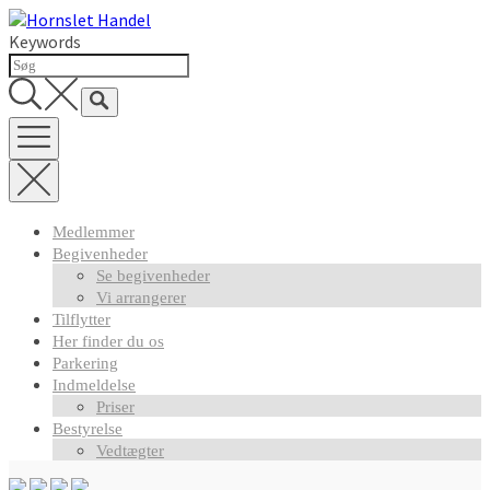
Skip
to
Keywords
content
Medlemmer
Begivenheder
Se begivenheder
Vi arrangerer
Tilflytter
Her finder du os
Parkering
Indmeldelse
Priser
Bestyrelse
Vedtægter