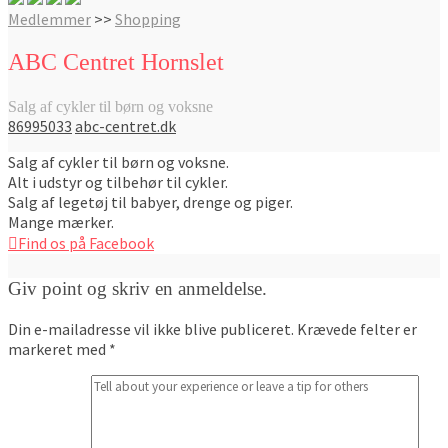
Medlemmer
>>
Shopping
ABC Centret Hornslet
Salg af cykler til børn og voksne
86995033
abc-centret.dk
Salg af cykler til børn og voksne.
Alt i udstyr og tilbehør til cykler.
Salg af legetøj til babyer, drenge og piger.
Mange mærker.
Find os på Facebook
Giv point og skriv en anmeldelse.
Din e-mailadresse vil ikke blive publiceret.
Krævede felter er
markeret med
*