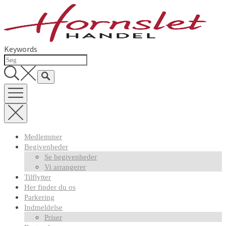
Skip
to
content
Keywords
Medlemmer
Begivenheder
Se begivenheder
Vi arrangerer
Tilflytter
Her finder du os
Parkering
Indmeldelse
Priser