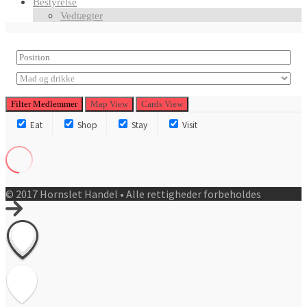
Bestyrelse
Vedtægter
Filter
Medlemmer
Map View
Cards View
Eat
Shop
Stay
Visit
© 2017 Hornslet Handel • Alle rettigheder forbeholdes