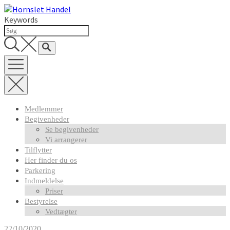
Skip
to
Keywords
content
Medlemmer
Begivenheder
Se begivenheder
Vi arrangerer
Tilflytter
Her finder du os
Parkering
Indmeldelse
Priser
Bestyrelse
Vedtægter
22/10/2020