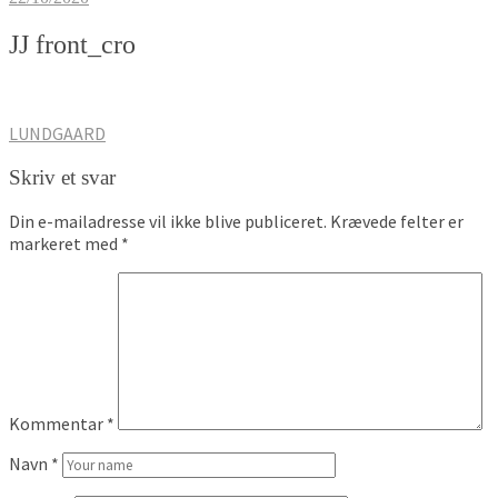
JJ front_cro
Indlægsnavigation
LUNDGAARD
Skriv et svar
Din e-mailadresse vil ikke blive publiceret.
Krævede felter er
markeret med
*
Kommentar
*
Navn
*