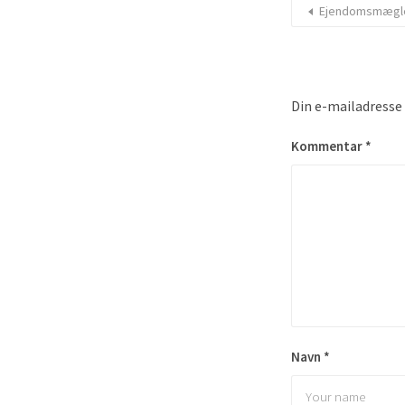
Ejendomsmægle
Din e-mailadresse v
Kommentar
*
Navn
*