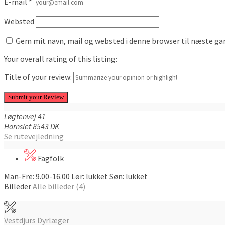
E-mail
*
Websted
Gem mit navn, mail og websted i denne browser til næste g
Your overall rating of this listing:
Title of your review:
Løgtenvej
41
Hornslet
8543
DK
Se rutevejledning
Fagfolk
Man-Fre: 9.00-16.00 Lør: lukket Søn: lukket
Billeder
Alle billeder (4)
Indlægsnavigation
Vestdjurs Dyrlæger