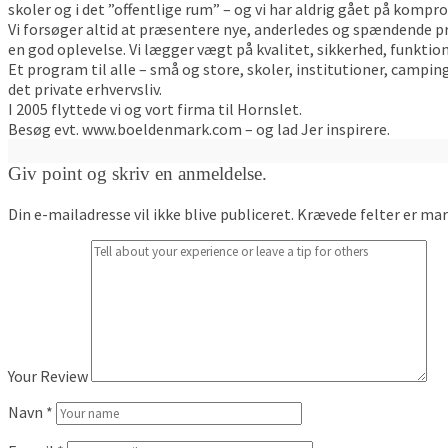
skoler og i det ”offentlige rum” – og vi har aldrig gået på kompr
Vi forsøger altid at præsentere nye, anderledes og spændende pr
en god oplevelse. Vi lægger vægt på kvalitet, sikkerhed, funktio
Et program til alle – små og store, skoler, institutioner, campi
det private erhvervsliv.
I 2005 flyttede vi og vort firma til Hornslet.
Besøg evt. www.boeldenmark.com – og lad Jer inspirere.
Giv point og skriv en anmeldelse.
Din e-mailadresse vil ikke blive publiceret.
Krævede felter er ma
Your Review
Navn
*