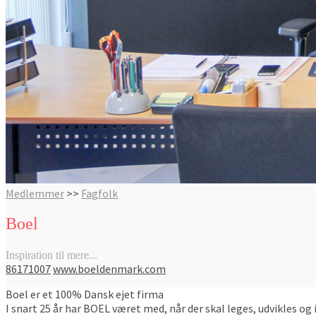
Medlemmer
>>
Fagfolk
Boel
Inspiration til mere...
86171007
www.boeldenmark.com
Boel er et 100% Dansk ejet firma
I snart 25 år har BOEL været med, når der skal leges, udvikles og 