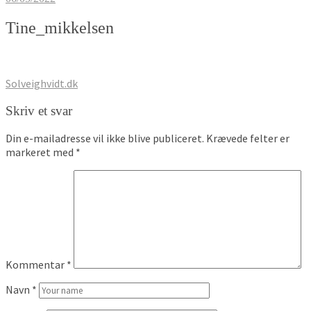
Tine_mikkelsen
Indlægsnavigation
Solveighvidt.dk
Skriv et svar
Din e-mailadresse vil ikke blive publiceret.
Krævede felter er
markeret med
*
Kommentar
*
Navn
*