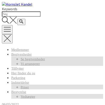
Skip
to
Keywords
content
Medlemmer
Begivenheder
Se begivenheder
Vi arrangerer
Tilflytter
Her finder du os
Parkering
Indmeldelse
Priser
Bestyrelse
Vedtægter
06/05/2022