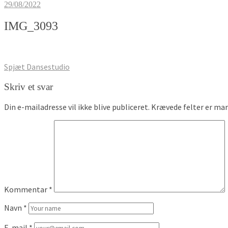
29/08/2022
IMG_3093
Indlægsnavigation
Spjæt Dansestudio
Skriv et svar
Din e-mailadresse vil ikke blive publiceret.
Krævede felter er ma
Kommentar
*
Navn
*
E-mail
*