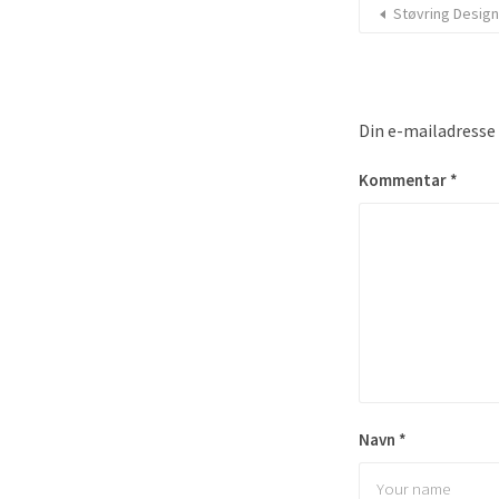
Støvring Design
Din e-mailadresse v
Kommentar
*
Navn
*