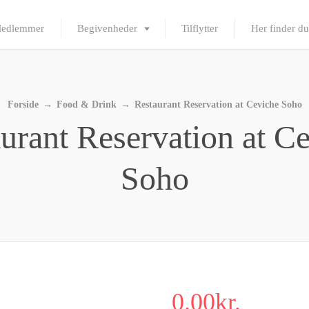
edlemmer
Begivenheder
Tilflytter
Her finder du
Forside
→
Food & Drink
→
Restaurant Reservation at Ceviche Soho
urant Reservation at C
Soho
0.00
kr.