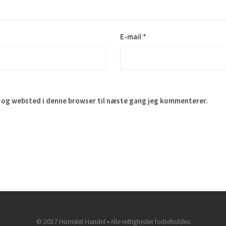
E-mail
*
 og websted i denne browser til næste gang jeg kommenterer.
© 2017 Hornslet Handel • Alle rettigheder forbeholdes