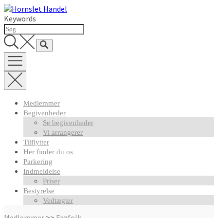
Skip
to
Keywords
content
Medlemmer
Begivenheder
Se begivenheder
Vi arrangerer
Tilflytter
Her finder du os
Parkering
Indmeldelse
Priser
Bestyrelse
Vedtægter
Medlemmer
>>
Fagfolk