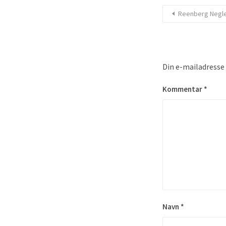
Reenberg Negl
Din e-mailadresse v
Kommentar
*
Navn
*